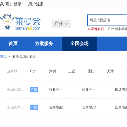
用户登录
用户注册
广州
大家都在找：
广州南丰朗
首页
方案服务
全国会场
首页
> 酒店会场列表页
选择城市：
广州
深圳
三亚
厦门
天津
会场区域：
不限
行政区
商业区
机场/车
地场类型：
不限
五星/顶级
五星/豪华
四星/高