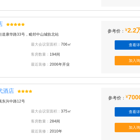
店
2.2
¥
参考价：
街道康华路33号，毗邻中山城轨北站
最大会议室面积：
706㎡
查看详
客房数量：
194间
加入询
最近装修：
2006年开业
代酒店
700
¥
参考价：
镇东兴中路12号
最大会议室面积：
375㎡
查看详
客房数量：
284间
加入询
最近装修：
2010年