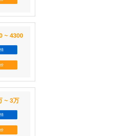
0 ~ 4300
情
价
万 ~ 3万
情
价