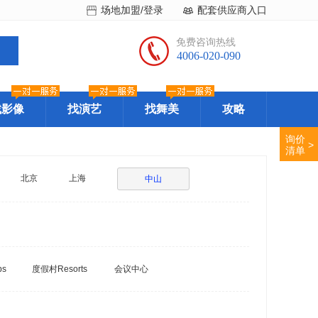
场地加盟/登录
配套供应商入口
免费咨询热线
4006-020-090
找影像
找演艺
找舞美
攻略
询价
>
清单
北京
上海
中山
bs
度假村Resorts
会议中心