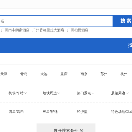
：
广州南丰朗豪酒店
广州香格里拉大酒店
广州柏悦酒店
天津
青岛
大连
重庆
南京
苏州
杭州
机场/车站
地铁周边
热门景点
展馆周边
四星/高档
三星/舒适
经济型
特色场地Clu
展开搜索条件