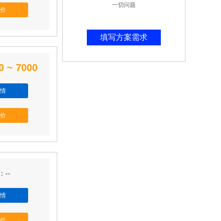
一切问题
价
填写方案需求
0 ~ 7000
情
价
--
情
价