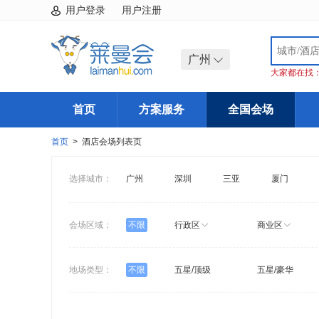
用户登录
用户注册
广州
大家都在找
首页
方案服务
全国会场
首页
> 酒店会场列表页
选择城市：
广州
深圳
三亚
厦门
会场区域：
不限
行政区
商业区
地场类型：
不限
五星/顶级
五星/豪华