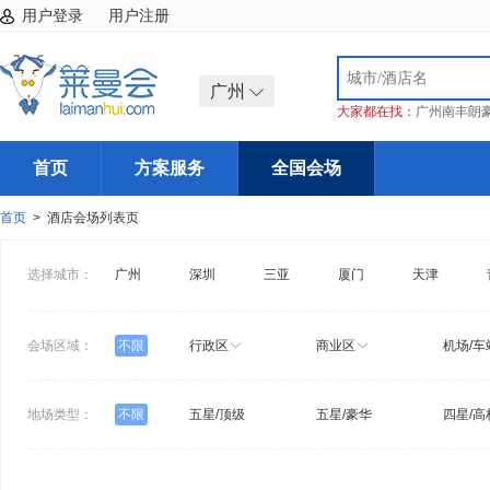
用户登录
用户注册
广州
大家都在找：
广州南丰朗
首页
方案服务
全国会场
首页
> 酒店会场列表页
选择城市：
广州
深圳
三亚
厦门
天津
会场区域：
不限
行政区
商业区
机场/车
地场类型：
不限
五星/顶级
五星/豪华
四星/高