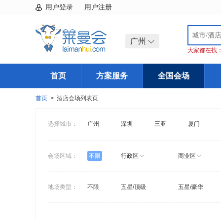
用户登录
用户注册
广州
大家都在找
首页
方案服务
全国会场
首页
> 酒店会场列表页
选择城市：
广州
深圳
三亚
厦门
会场区域：
不限
行政区
商业区
地场类型：
不限
五星/顶级
五星/豪华