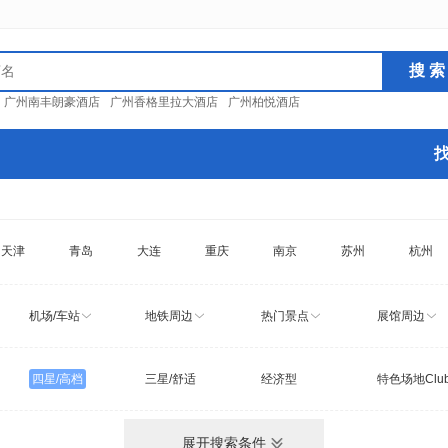
：
广州南丰朗豪酒店
广州香格里拉大酒店
广州柏悦酒店
天津
青岛
大连
重庆
南京
苏州
杭州
机场/车站
地铁周边
热门景点
展馆周边
四星/高档
三星/舒适
经济型
特色场地Clu
展开搜索条件