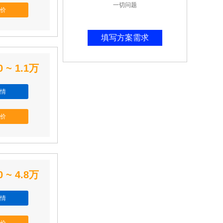
一切问题
价
填写方案需求
0 ~ 1.1万
情
价
0 ~ 4.8万
情