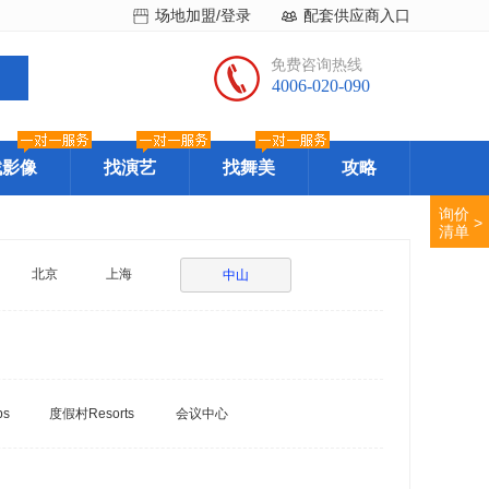
场地加盟/登录
配套供应商入口
免费咨询热线
4006-020-090
找影像
找演艺
找舞美
攻略
询价
>
清单
北京
上海
中山
bs
度假村Resorts
会议中心