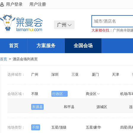
用户登录
用户注册
广州
大家都在找：
广州南丰朗
首页
方案服务
全国会场
首页
> 酒店会场列表页
选择城市：
广州
深圳
三亚
厦门
天津
会场区域：
不限
行政区
商业区
机场/车
东源县
和平县
源城区
连
地场类型：
不限
五星/顶级
五星/豪华
四星/高