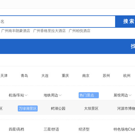
：
广州南丰朗豪酒店
广州香格里拉大酒店
广州柏悦酒店
天津
青岛
大连
重庆
南京
苏州
杭州
机场/车站
地铁周边
热门景点
展馆周边
区
万绿湖景区
鳄湖公园
大坝景区
河源市博
四星/高档
三星/舒适
经济型
特色场地Clu