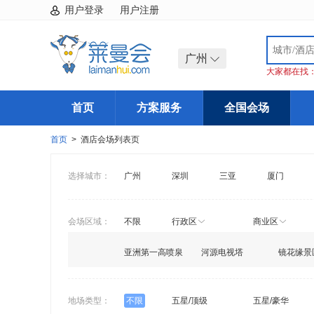
用户登录
用户注册
广州
大家都在找
首页
方案服务
全国会场
首页
> 酒店会场列表页
选择城市：
广州
深圳
三亚
厦门
会场区域：
不限
行政区
商业区
亚洲第一高喷泉
河源电视塔
镜花缘景
地场类型：
不限
五星/顶级
五星/豪华