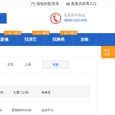
场地加盟/登录
配套供应商入口
免费咨询热线
4006-020-090
找影像
找演艺
找舞美
攻略
询价
>
清单
北京
上海
河源
物馆
九重门公园
龟峰塔
bs
度假村Resorts
会议中心