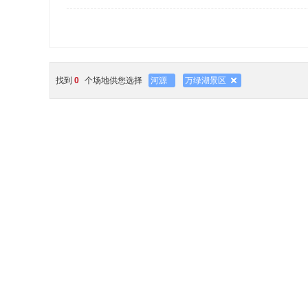
找到
0
个场地供您选择
河源
万绿湖景区