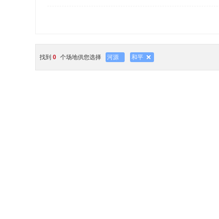
找到
0
个场地供您选择
河源
和平