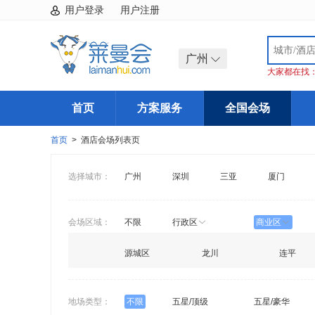
用户登录
用户注册
广州
大家都在找
首页
方案服务
全国会场
首页
> 酒店会场列表页
选择城市：
广州
深圳
三亚
厦门
会场区域：
不限
行政区
商业区
源城区
龙川
连平
地场类型：
不限
五星/顶级
五星/豪华