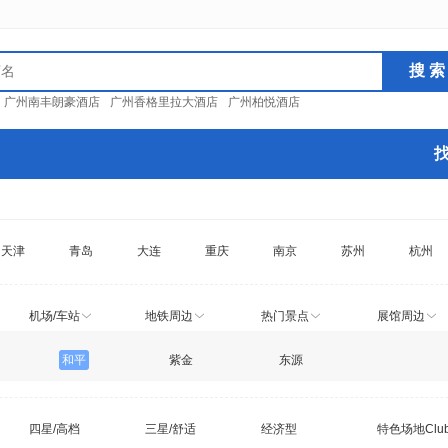
：
广州南丰朗豪酒店
广州香格里拉大酒店
广州柏悦酒店
天津
青岛
大连
重庆
南京
苏州
杭州
机场/车站
地铁周边
热门景点
展馆周边
和平
紫金
东源
四星/高档
三星/舒适
经济型
特色场地Clu