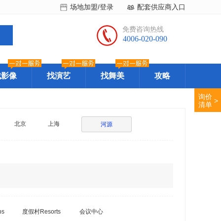
场地加盟/登录
配套供应商入口
免费咨询热线
4006-020-090
找影像
找演艺
找舞美
攻略
询价
>
清单
北京
上海
河源
bs
度假村Resorts
会议中心