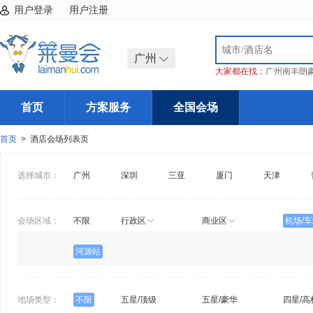
用户登录
用户注册
广州
大家都在找：
广州南丰朗
首页
方案服务
全国会场
首页
> 酒店会场列表页
选择城市：
广州
深圳
三亚
厦门
天津
会场区域：
不限
行政区
商业区
机场/
河源站
地场类型：
不限
五星/顶级
五星/豪华
四星/高