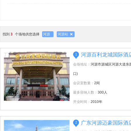
找到
3
个场地供您选择
河源
河源站
河源百利龙城国际酒
1
会场地址：
河源市源城区河源大道东
口)
会议室数量：
2间
最多容纳人数：
300人
开业时间：
2010年
广东河源迈豪国际酒
2