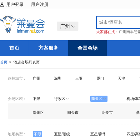
用户登录
用户注册
广州
大家都在找：
广州南丰朗
首页
方案服务
全国会场
首页
> 酒店会场列表页
选择城市：
广州
深圳
三亚
厦门
天津
会场区域：
不限
行政区
商业区
机场/车
端州区
四会市
高要市
鼎
地场类型：
不限
五星/顶级
五星/豪华
四星/高