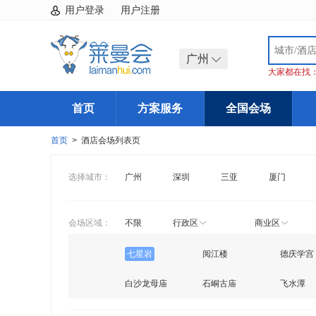
用户登录
用户注册
广州
大家都在找
首页
方案服务
全国会场
首页
> 酒店会场列表页
选择城市：
广州
深圳
三亚
厦门
会场区域：
不限
行政区
商业区
七星岩
阅江楼
德庆学宫
白沙龙母庙
石峒古庙
飞水潭