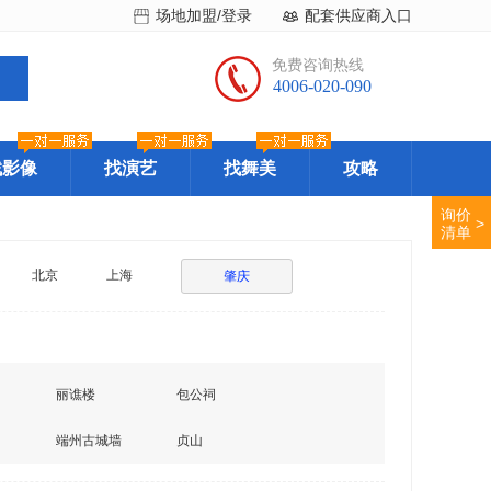
场地加盟/登录
配套供应商入口
免费咨询热线
4006-020-090
找影像
找演艺
找舞美
攻略
询价
>
清单
北京
上海
肇庆
丽谯楼
包公祠
端州古城墙
贞山