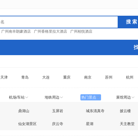
：
广州南丰朗豪酒店
广州香格里拉大酒店
广州柏悦酒店
天津
青岛
大连
重庆
南京
苏州
杭州
机场/车站
地铁周边
热门景点
展馆周边
鼎湖山
玉屏岩
城东清真寺
披云楼
仙女湖景区
庆云寺
星湖
天主教堂