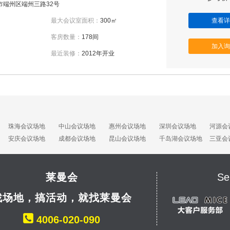
市端州区端州三路32号
最大会议室面积：
300㎡
查看详
客房数量：
178间
加入询
最近装修：
2012年开业
珠海会议场地
中山会议场地
惠州会议场地
深圳会议场地
河源会
安庆会议场地
成都会议场地
昆山会议场地
千岛湖会议场地
三亚会
莱曼会
Se
找场地，搞活动，就找莱曼会
4006-020-090