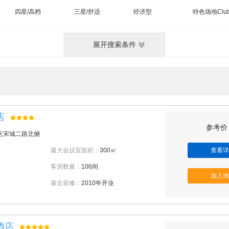
四星/高档
三星/舒适
经济型
特色场地Clu
展开搜索条件
店
参考价：
区宋城二路北侧
最大会议室面积：
300㎡
查看详
客房数量：
106间
加入询
最近装修：
2010年开业
酒店