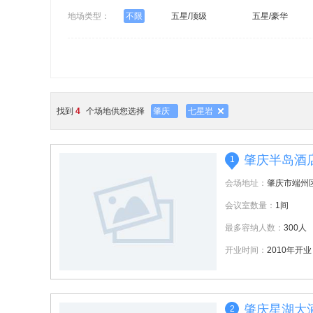
地场类型：
不限
五星/顶级
五星/豪华
找到
4
个场地供您选择
肇庆
七星岩
肇庆半岛酒
1
会场地址：
肇庆市端州
会议室数量：
1间
最多容纳人数：
300人
开业时间：
2010年开业
肇庆星湖大
2