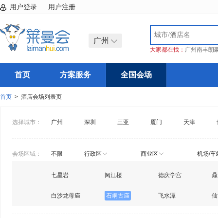
用户登录
用户注册
广州
大家都在找：
广州南丰朗
首页
方案服务
全国会场
首页
> 酒店会场列表页
选择城市：
广州
深圳
三亚
厦门
天津
会场区域：
不限
行政区
商业区
机场/车
七星岩
阅江楼
德庆学宫
鼎
白沙龙母庙
石峒古庙
飞水潭
仙