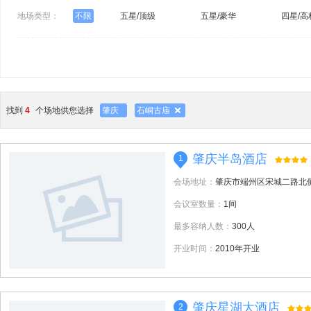
地场类型：
不限
五星/顶级
五星/豪华
四星/高
找到
4
个场地供您选择
肇庆
石峒古庙
肇庆半岛酒店
1
会场地址：
肇庆市端州区宋城二路北
会议室数量：
1间
最多容纳人数：
300人
开业时间：
2010年开业
肇庆星湖大酒店
2