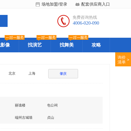
场地加盟/登录
配套供应商入口
免费咨询热线
4006-020-090
找影像
找演艺
找舞美
攻略
询价
>
清单
北京
上海
肇庆
丽谯楼
包公祠
端州古城墙
贞山