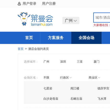
用户登录
用户注册
广州
大家都在找
首页
方案服务
全国会场
首页
> 酒店会场列表页
选择城市：
广州
深圳
三亚
厦门
会场区域：
不限
行政区
商业区
七星岩
阅江楼
德庆学宫
白沙龙母庙
石峒古庙
飞水潭