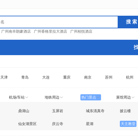
：
广州南丰朗豪酒店
广州香格里拉大酒店
广州柏悦酒店
天津
青岛
大连
重庆
南京
苏州
杭州
机场/车站
地铁周边
热门景点
展馆周边
鼎湖山
玉屏岩
城东清真寺
披云楼
仙女湖景区
庆云寺
星湖
天主教堂