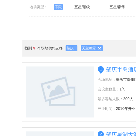
地场类型：
不限
五星/顶级
五星/豪华
找到
4
个场地供您选择
肇庆
天主教堂
肇庆半岛酒
1
会场地址：
肇庆市端州
会议室数量：
1间
最多容纳人数：
300人
开业时间：
2010年开业
肇庆星湖大
2