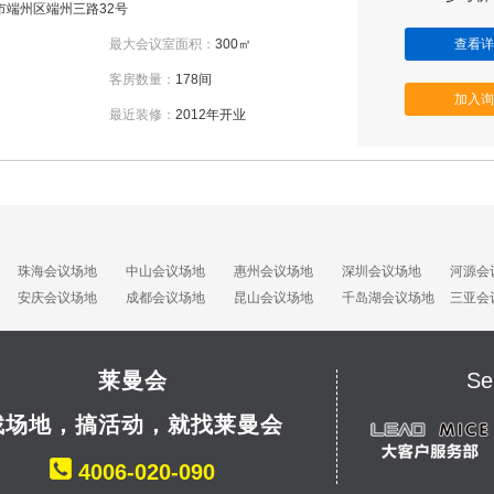
市端州区端州三路32号
最大会议室面积：
300㎡
查看详
客房数量：
178间
加入询
最近装修：
2012年开业
珠海会议场地
中山会议场地
惠州会议场地
深圳会议场地
河源会
安庆会议场地
成都会议场地
昆山会议场地
千岛湖会议场地
三亚会
莱曼会
Se
找场地，搞活动，就找莱曼会
4006-020-090