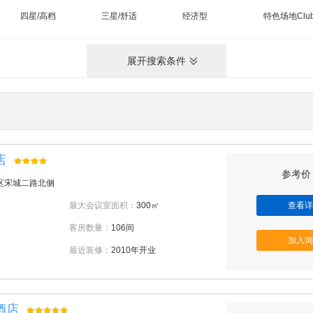
四星/高档
三星/舒适
经济型
特色场地Clu
展开搜索条件
店
参考价：
区宋城二路北侧
最大会议室面积：
300㎡
查看详
客房数量：
106间
加入询
最近装修：
2010年开业
酒店