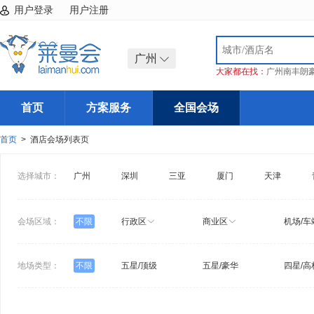
用户登录
用户注册
广州
大家都在找：
广州南丰朗
首页
方案服务
全国会场
首页
> 酒店会场列表页
选择城市：
广州
深圳
三亚
厦门
天津
会场区域：
不限
行政区
商业区
机场/车
地场类型：
不限
五星/顶级
五星/豪华
四星/高