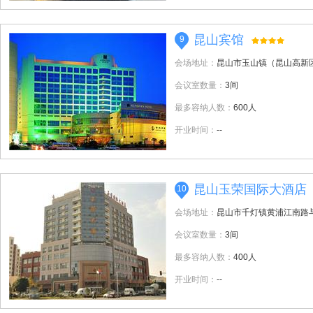
昆山宾馆
9
会场地址：
昆山市玉山镇（昆山高新区
会议室数量：
3间
最多容纳人数：
600人
开业时间：
--
昆山玉荣国际大酒店
10
会场地址：
昆山市千灯镇黄浦江南路
会议室数量：
3间
最多容纳人数：
400人
开业时间：
--