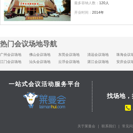
最多容纳人数：
120人
开业时间：
2014年
热门会议场地导航
广州会议场地
佛山会议场地
东莞会议场地
清远会议场地
珠海会议
江门会议场地
汕头会议场地
云浮会议场地
湛江会议场地
安庆会议
一站式会议活动服务平台
找场地，
关于莱曼会
|
联系我们
|
常见问