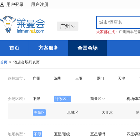
用户登录
用户注册
广州
大家都在找：
广州南丰朗
首页
方案服务
全国会场
首页
> 酒店会场列表页
选择城市：
广州
深圳
三亚
厦门
天津
会场区域：
不限
行政区
商业区
机场/车
惠阳区
惠城区
大亚湾
博
地场类型：
不限
五星/顶级
五星/豪华
四星/高