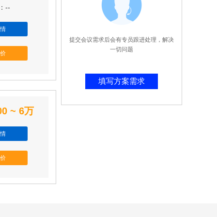
--
情
提交会议需求后会有专员跟进处理，解决
一切问题
价
填写方案需求
00 ~ 6万
情
价