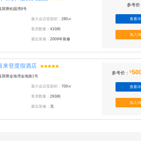
参考价：
县巽寮松园湾8号
最大会议室面积：
280㎡
查看详
客房数量：
410间
加入询
最近装修：
2009年装修
喜来登度假酒店
50
¥
参考价：
县巽寮金海湾金海路1号
最大会议室面积：
700㎡
查看详
客房数量：
293间
加入询
最近装修：
无