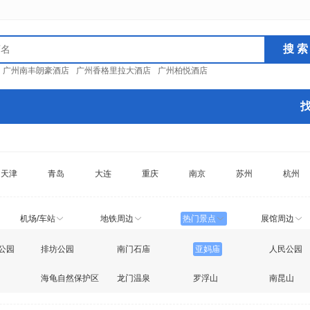
：
广州南丰朗豪酒店
广州香格里拉大酒店
广州柏悦酒店
天津
青岛
大连
重庆
南京
苏州
杭州
机场/车站
地铁周边
热门景点
展馆周边
公园
排坊公园
南门石庙
亚妈庙
人民公园
海龟自然保护区
龙门温泉
罗浮山
南昆山