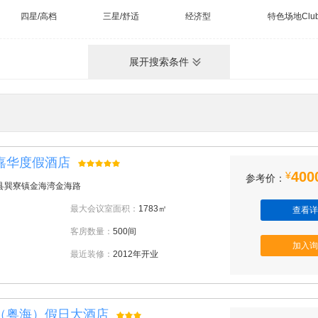
四星/高档
三星/舒适
经济型
特色场地Clu
展开搜索条件
嘉华度假酒店
400
¥
参考价：
县巽寮镇金海湾金海路
最大会议室面积：
1783㎡
查看详
客房数量：
500间
加入询
最近装修：
2012年开业
（粤海）假日大酒店