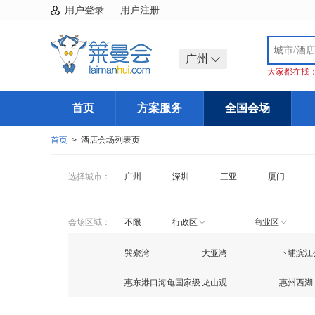
用户登录
用户注册
广州
大家都在找
首页
方案服务
全国会场
首页
> 酒店会场列表页
选择城市：
广州
深圳
三亚
厦门
会场区域：
不限
行政区
商业区
巽寮湾
大亚湾
下埔滨江
惠东港口海龟国家级
龙山观
惠州西湖
自然保护区