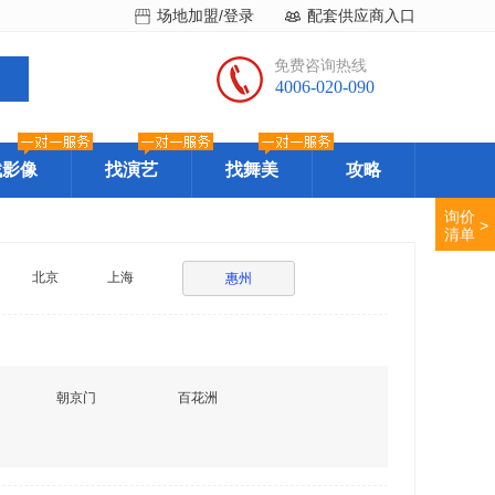
场地加盟/登录
配套供应商入口
免费咨询热线
4006-020-090
找影像
找演艺
找舞美
攻略
询价
>
清单
北京
上海
惠州
朝京门
百花洲