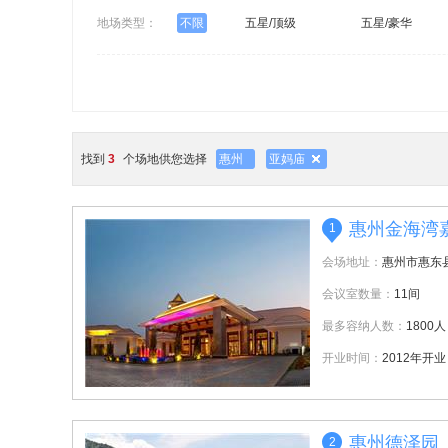
地场类型：
不限
五星/顶级
五星/豪华
找到
3
个场地供您选择
惠州
亚妈庙
惠州金海湾
1
会场地址：
惠州市惠东
会议室数量：
11间
最多容纳人数：
1800人
开业时间：
2012年开业
惠州德泽园
2