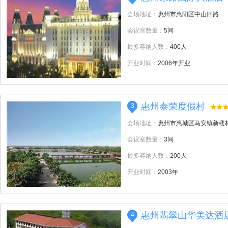
会场地址：
惠州市惠阳区中山四路
会议室数量：
5间
最多容纳人数：
400人
开业时间：
2006年开业
惠州泰荣度假村
3
会场地址：
惠州市惠城区马安镇新楼
会议室数量：
3间
最多容纳人数：
200人
开业时间：
2003年
惠州翡翠山华美达酒
4