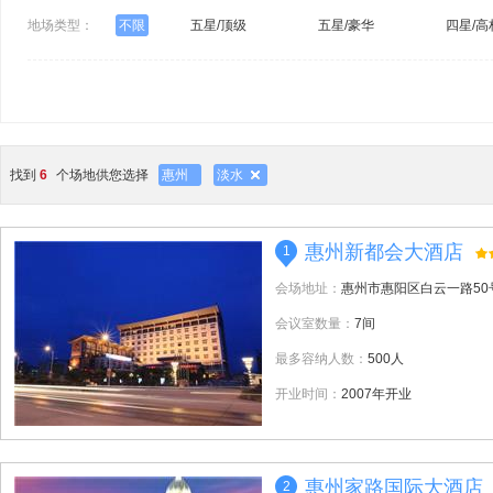
地场类型：
不限
五星/顶级
五星/豪华
四星/高
找到
6
个场地供您选择
惠州
淡水
惠州新都会大酒店
1
会场地址：
惠州市惠阳区白云一路50
会议室数量：
7间
最多容纳人数：
500人
开业时间：
2007年开业
惠州家路国际大酒店
2