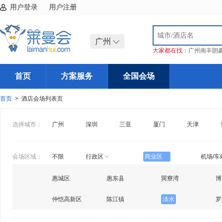
用户登录
用户注册
广州
大家都在找：
广州南丰朗
首页
方案服务
全国会场
首页
> 酒店会场列表页
选择城市：
广州
深圳
三亚
厦门
天津
会场区域：
不限
行政区
商业区
机场/车
惠城区
惠东县
巽寮湾
博
仲恺高新区
陈江镇
淡水
罗