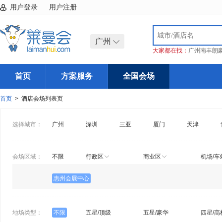
用户登录
用户注册
广州
大家都在找：
广州南丰朗
首页
方案服务
全国会场
首页
> 酒店会场列表页
选择城市：
广州
深圳
三亚
厦门
天津
会场区域：
不限
行政区
商业区
机场/车
惠州会展中心
地场类型：
不限
五星/顶级
五星/豪华
四星/高