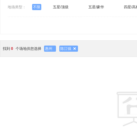
地场类型：
不限
五星/顶级
五星/豪华
四星/高
找到
0
个场地供您选择
惠州
陈江镇