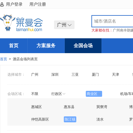
用户登录
用户注册
广州
大家都在找：
广州南丰朗
首页
方案服务
全国会场
首页
> 酒店会场列表页
选择城市：
广州
深圳
三亚
厦门
天津
会场区域：
不限
行政区
商业区
机场/车
惠城区
惠东县
巽寮湾
博
仲恺高新区
陈江镇
淡水
罗