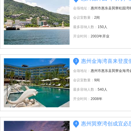
会场地址：
惠州市惠东县巽寮松园湾
会议室数量：
2间
最多容纳人数：
150人
开业时间：
2003年开业
惠州金海湾喜来登度
3
会场地址：
惠州市惠东县巽寮金海湾
会议室数量：
9间
最多容纳人数：
540人
开业时间：
2008年
惠州巽寮湾创成宜必
4