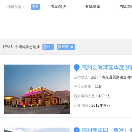
地场类型：
不限
五星/顶级
五星/豪华
四星/高
找到
5
个场地供您选择
惠州
巽寮湾
惠州金海湾嘉华度假
1
会场地址：
惠州市惠东县巽寮镇金海
会议室数量：
11间
最多容纳人数：
1800人
开业时间：
2012年开业
惠州德泽园（粤海）
2