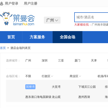
用户登录
用户注册
广州
大家都在找：
广州南丰朗
首页
方案服务
全国会场
首页
> 酒店会场列表页
选择城市：
广州
深圳
三亚
厦门
天津
会场区域：
不限
行政区
商业区
机场/车
巽寮湾
大亚湾
下埔滨江公园
排
惠东港口海龟国家级
龙山观
惠州西湖
海
自然保护区