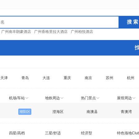
：
广州南丰朗豪酒店
广州香格里拉大酒店
广州柏悦酒店
天津
青岛
大连
重庆
南京
苏州
杭州
机场/车站
地铁周边
热门景点
展馆周边
潮阳区
澄海区
南澳县
青澳湾
四星/高档
三星/舒适
经济型
特色场地Clu