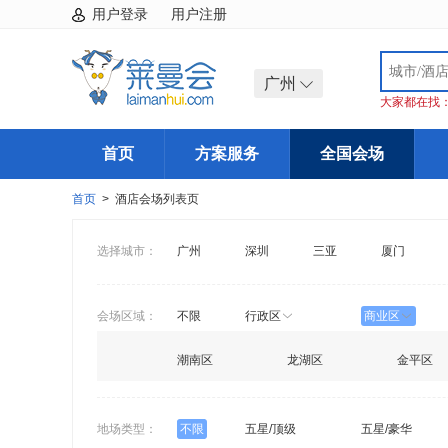
用户登录
用户注册
广州
大家都在找
首页
方案服务
全国会场
首页
> 酒店会场列表页
选择城市：
广州
深圳
三亚
厦门
会场区域：
不限
行政区
商业区
潮南区
龙湖区
金平区
地场类型：
不限
五星/顶级
五星/豪华