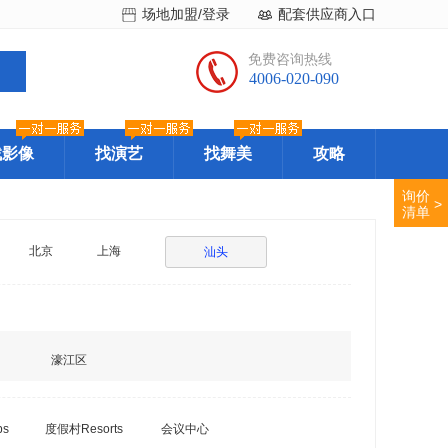
场地加盟/登录
配套供应商入口
免费咨询热线
4006-020-090
找影像
找演艺
找舞美
攻略
询价
>
清单
北京
上海
汕头
濠江区
bs
度假村Resorts
会议中心