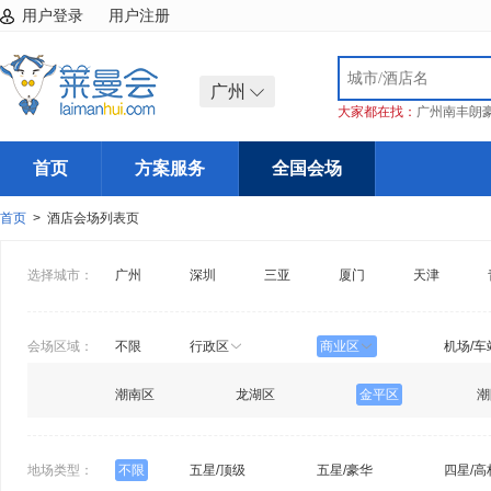
用户登录
用户注册
广州
大家都在找：
广州南丰朗
首页
方案服务
全国会场
首页
> 酒店会场列表页
选择城市：
广州
深圳
三亚
厦门
天津
会场区域：
不限
行政区
商业区
机场/车
潮南区
龙湖区
金平区
潮
地场类型：
不限
五星/顶级
五星/豪华
四星/高