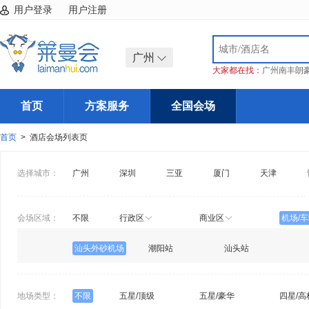
用户登录
用户注册
广州
大家都在找：
广州南丰朗
首页
方案服务
全国会场
首页
> 酒店会场列表页
选择城市：
广州
深圳
三亚
厦门
天津
会场区域：
不限
行政区
商业区
机场/
汕头外砂机场
潮阳站
汕头站
地场类型：
不限
五星/顶级
五星/豪华
四星/高