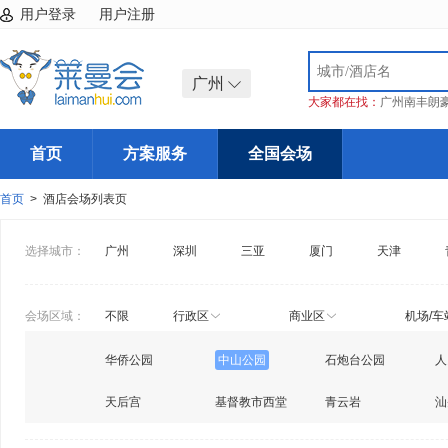
用户登录
用户注册
广州
大家都在找：
广州南丰朗
首页
方案服务
全国会场
首页
> 酒店会场列表页
选择城市：
广州
深圳
三亚
厦门
天津
会场区域：
不限
行政区
商业区
机场/车
华侨公园
中山公园
石炮台公园
人
天后宫
基督教市西堂
青云岩
汕
度