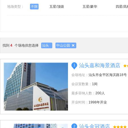
地场类型：
不限
五星/顶级
五星/豪华
四星/高
找到
4
个场地供您选择
汕头
中山公园
汕头嘉和海景酒店
1
会场地址：
汕头市金平区海滨路18号
会议室数量：
1间
最多容纳人数：
200人
开业时间：
1998年开业
汕头金冠酒店
2