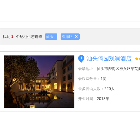
找到
1
个场地供您选择
汕头
澄海区
汕头倚园观澜酒店
1
会场地址：
汕头市澄海区神女路莱芜
会议室数量：
1间
最多容纳人数：
220人
开业时间：
2013年