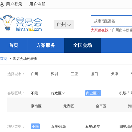
用户登录
用户注册
广州
大家都在找：
广州南丰朗
首页
方案服务
全国会场
首页
> 酒店会场列表页
选择城市：
广州
深圳
三亚
厦门
天津
会场区域：
不限
行政区
商业区
机场/车
潮南区
龙湖区
金平区
潮
地场类型：
不限
五星/顶级
五星/豪华
四星/高