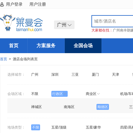
用户登录
用户注册
广州
大家都在找：
广州南丰朗
首页
方案服务
全国会场
首页
> 酒店会场列表页
选择城市：
广州
深圳
三亚
厦门
天津
会场区域：
不限
行政区
商业区
机场/车
禅城区
南海区
顺德区
三
地场类型：
不限
五星/顶级
五星/豪华
四星/高