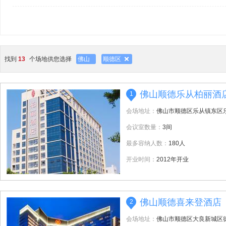
找到
13
个场地供您选择
佛山
顺德区
佛山顺德乐从柏丽酒
1
会场地址：
佛山市顺德区乐从镇东区乐
会议室数量：
3间
最多容纳人数：
180人
开业时间：
2012年开业
佛山顺德喜来登酒店
2
会场地址：
佛山市顺德区大良新城区德