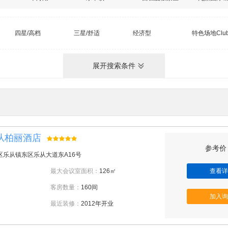
四星/高档
三星/舒适
经济型
特色场地Clu
展开搜索条件
从柏丽酒店
参考价：
区乐从镇东区乐从大道东A16号
最大会议室面积：
126㎡
查看详
客房数量：
160间
加入询
最近装修：
2012年开业