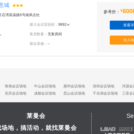
创意城
600
¥
参考价：
区石湾高庙路6号南风古灶
最大会议室面积：
9892㎡
查看详
人
客房数量：
无客房间
加入询
最近装修：
--
珠海会议场地
中山会议场地
惠州会议场地
深圳会议场地
河源会
安庆会议场地
成都会议场地
昆山会议场地
千岛湖会议场地
三亚会
莱曼会
Se
找场地，搞活动，就找莱曼会