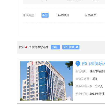
地场类型：
不限
五星/顶级
五星/豪华
找到
4
个场地供您选择
佛山
东平新城
佛山顺德乐
1
会场地址：
佛山市顺德
会议室数量：
3间
最多容纳人数：
180人
开业时间：
2012年开业