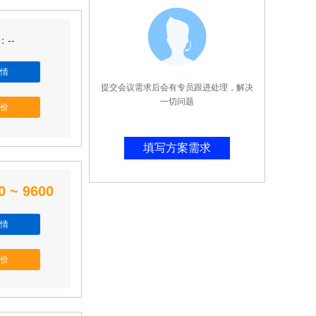
--
情
提交会议需求后会有专员跟进处理，解决
一切问题
价
填写方案需求
0 ~ 9600
情
价