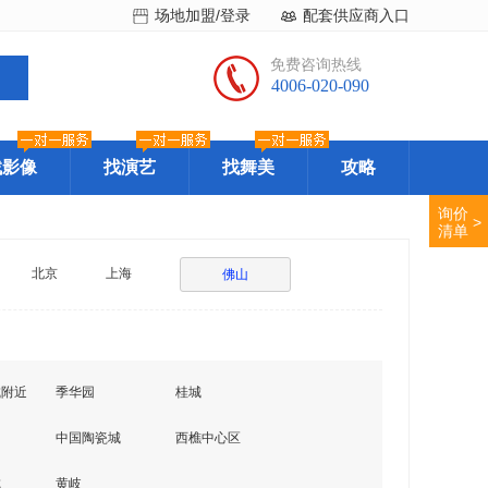
场地加盟/登录
配套供应商入口
免费咨询热线
4006-020-090
找影像
找演艺
找舞美
攻略
询价
>
清单
北京
上海
佛山
城附近
季华园
桂城
中国陶瓷城
西樵中心区
城
黄岐