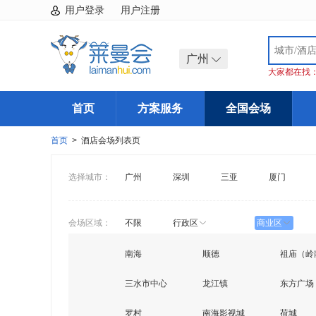
用户登录
用户注册
广州
大家都在找
首页
方案服务
全国会场
首页
> 酒店会场列表页
选择城市：
广州
深圳
三亚
厦门
会场区域：
不限
行政区
商业区
南海
顺德
祖庙（岭
三水市中心
龙江镇
东方广场
罗村
南海影视城
荷城