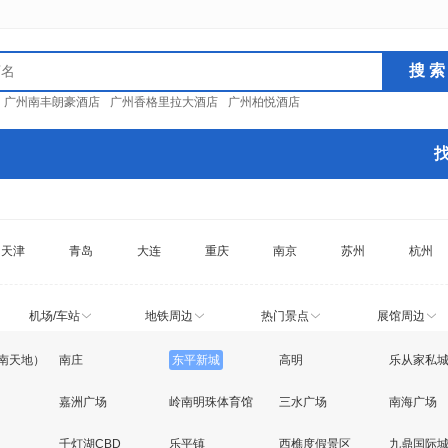
：
广州南丰朗豪酒店
广州香格里拉大酒店
广州柏悦酒店
天津
青岛
大连
重庆
南京
苏州
杭州
机场/车站
地铁周边
热门景点
展馆周边
南天地）
南庄
东平新城
高明
乐从家私
嘉洲广场
岭南明珠体育馆
三水广场
南海广场
千灯湖CBD
乐平镇
西樵度假景区
九鼎国际