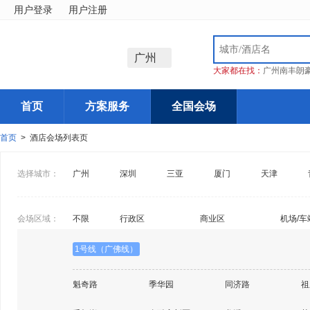
用户登录
用户注册
广州
大家都在找：
广州南丰朗
首页
方案服务
全国会场
首页
> 酒店会场列表页
选择城市：
广州
深圳
三亚
厦门
天津
会场区域：
不限
行政区
商业区
机场/车
1号线（广佛线）
魁奇路
季华园
同济路
祖