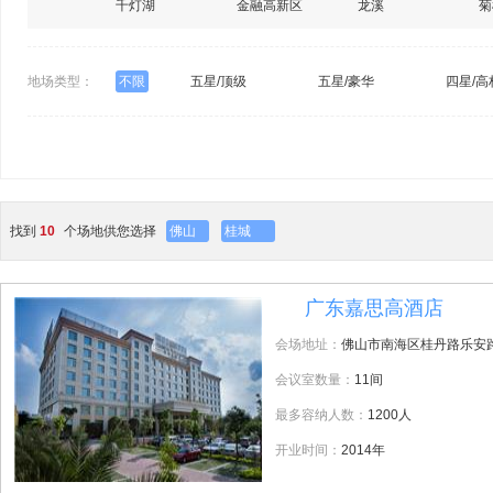
千灯湖
金融高新区
龙溪
菊
地场类型：
不限
五星/顶级
五星/豪华
四星/高
找到
10
个场地供您选择
佛山
桂城
广东嘉思高酒店
1
会场地址：
佛山市南海区桂丹路乐安
会议室数量：
11间
最多容纳人数：
1200人
开业时间：
2014年