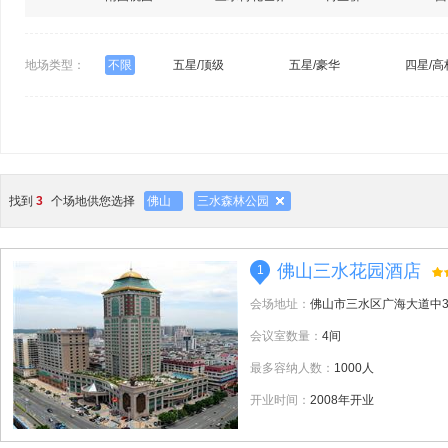
地场类型：
不限
五星/顶级
五星/豪华
四星/高
找到
3
个场地供您选择
佛山
三水森林公园
佛山三水花园酒店
1
会场地址：
佛山市三水区广海大道中3
会议室数量：
4间
最多容纳人数：
1000人
开业时间：
2008年开业