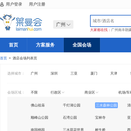
用户登录
用户注册
广州
大家都在找：
广州南丰朗
首页
方案服务
全国会场
首页
> 酒店会场列表页
选择城市：
广州
深圳
三亚
厦门
天津
会场区域：
不限
行政区
商业区
机场/车
佛山祖庙
千灯湖公园
三水森林公园
清
顺峰山公园
石湾公园
宝林寺
亚
南国桃园
三水荷花世界
树生桥
西