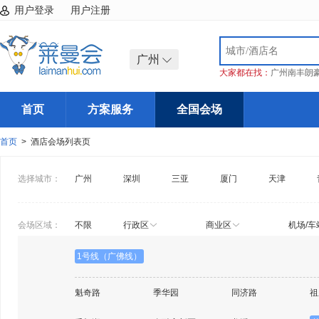
用户登录
用户注册
广州
大家都在找：
广州南丰朗
首页
方案服务
全国会场
首页
> 酒店会场列表页
选择城市：
广州
深圳
三亚
厦门
天津
会场区域：
不限
行政区
商业区
机场/车
1号线（广佛线）
魁奇路
季华园
同济路
祖