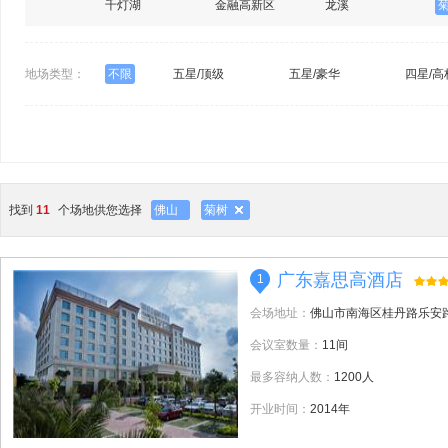
千灯湖
金融高新区
龙溪
地场类型：
不限
五星/顶级
五星/豪华
四星/高
找到
11
个场地供您选择
佛山
菊树
广东嘉思高酒店
1
会场地址：
佛山市南海区桂丹路乐安
会议室数量：
11间
最多容纳人数：
1200人
开业时间：
2014年