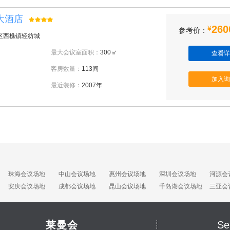
大酒店
260
¥
参考价：
区西樵镇轻纺城
最大会议室面积：
300㎡
查看详
客房数量：
113间
加入询
最近装修：
2007年
珠海会议场地
中山会议场地
惠州会议场地
深圳会议场地
河源会
安庆会议场地
成都会议场地
昆山会议场地
千岛湖会议场地
三亚会
莱曼会
Se