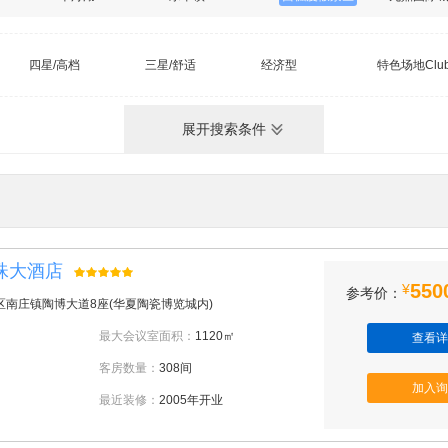
四星/高档
三星/舒适
经济型
特色场地Clu
展开搜索条件
珠大酒店
550
¥
参考价：
区南庄镇陶博大道8座(华夏陶瓷博览城内)
最大会议室面积：
1120㎡
查看详
客房数量：
308间
加入询
最近装修：
2005年开业