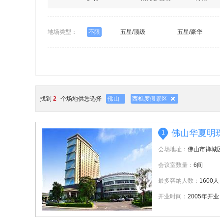
地场类型：
不限
五星/顶级
五星/豪华
找到
2
个场地供您选择
佛山
西樵度假景区
佛山华夏明
1
会场地址：
佛山市禅城
会议室数量：
6间
最多容纳人数：
1600人
开业时间：
2005年开业