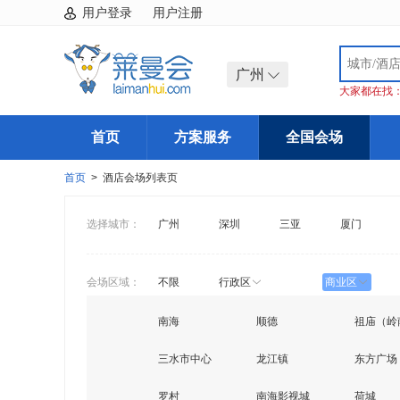
用户登录
用户注册
广州
大家都在找
首页
方案服务
全国会场
首页
> 酒店会场列表页
选择城市：
广州
深圳
三亚
厦门
会场区域：
不限
行政区
商业区
南海
顺德
祖庙（岭
三水市中心
龙江镇
东方广场
罗村
南海影视城
荷城