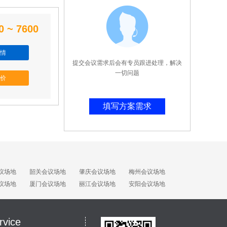
0 ~ 7600
情
提交会议需求后会有专员跟进处理，解决
一切问题
价
填写方案需求
议场地
韶关会议场地
肇庆会议场地
梅州会议场地
议场地
厦门会议场地
丽江会议场地
安阳会议场地
rvice