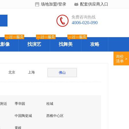
场地加盟/登录
配套供应商入口
免费咨询热线
4006-020-090
找影像
找演艺
找舞美
攻略
询价
>
清单
北京
上海
佛山
城附近
季华园
桂城
中国陶瓷城
西樵中心区
城
黄岐