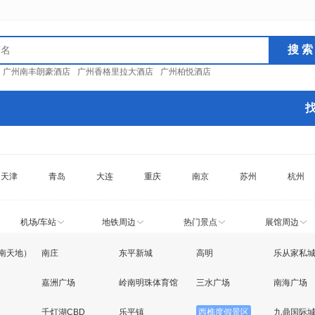
：
广州南丰朗豪酒店
广州香格里拉大酒店
广州柏悦酒店
天津
青岛
大连
重庆
南京
苏州
杭州
机场/车站
地铁周边
热门景点
展馆周边
南天地）
南庄
东平新城
高明
乐从家私
嘉洲广场
岭南明珠体育馆
三水广场
南海广场
千灯湖CBD
乐平镇
西樵度假景区
九鼎国际