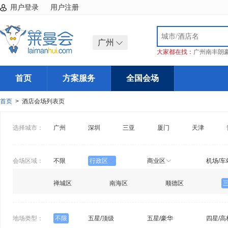
用户登录
用户注册
广州
大家都在找：
广州南丰朗
首页
方案服务
全国会场
首页
> 酒店会场列表页
选择城市：
广州
深圳
三亚
厦门
天津
会场区域：
不限
行政区
商业区
机场/车
禅城区
南海区
顺德区
地场类型：
不限
五星/顶级
五星/豪华
四星/高