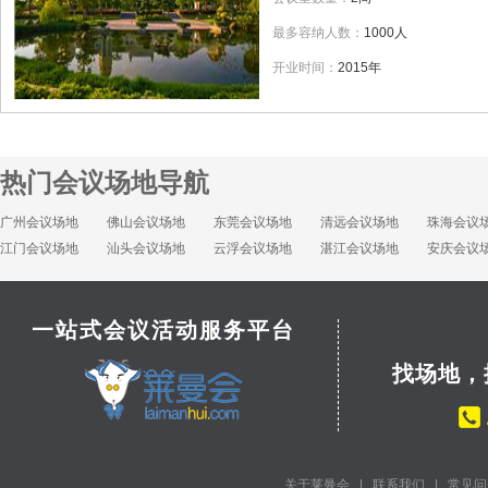
最多容纳人数：
1000人
开业时间：
2015年
热门会议场地导航
广州会议场地
佛山会议场地
东莞会议场地
清远会议场地
珠海会议
江门会议场地
汕头会议场地
云浮会议场地
湛江会议场地
安庆会议
一站式会议活动服务平台
找场地，
关于莱曼会
|
联系我们
|
常见问