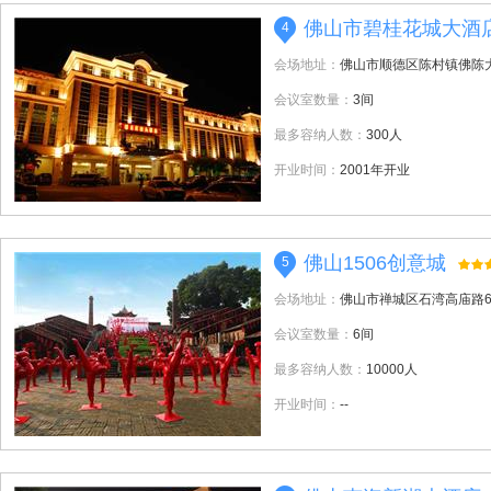
佛山市碧桂花城大酒
4
会场地址：
佛山市顺德区陈村镇佛陈
会议室数量：
3间
最多容纳人数：
300人
开业时间：
2001年开业
佛山1506创意城
5
会场地址：
佛山市禅城区石湾高庙路
会议室数量：
6间
最多容纳人数：
10000人
开业时间：
--