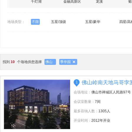
千灯湖
金融高新区
龙溪
菊
地场类型：
不限
五星/顶级
五星/豪华
四星/高
找到
10
个场地供您选择
佛山
季华园
佛山岭南天地马哥孛
1
会场地址：
佛山市禅城区人民路97号
会议室数量：
7间
最多容纳人数：
1305人
开业时间：
2012年开业