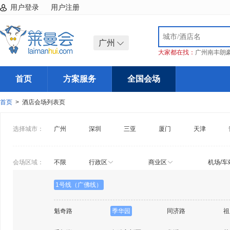
用户登录
用户注册
广州
大家都在找：
广州南丰朗
首页
方案服务
全国会场
首页
> 酒店会场列表页
选择城市：
广州
深圳
三亚
厦门
天津
会场区域：
不限
行政区
商业区
机场/车
1号线（广佛线）
魁奇路
季华园
同济路
祖