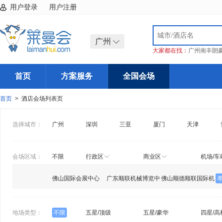
用户登录
用户注册
广州
大家都在找：
广州南丰朗
首页
方案服务
全国会场
首页
> 酒店会场列表页
选择城市：
广州
深圳
三亚
厦门
天津
会场区域：
不限
行政区
商业区
机场/车
佛山国际会展中心
广东顺联机械博览中
佛山顺德顺联国际机
心
械博览中心
地场类型：
不限
五星/顶级
五星/豪华
四星/高