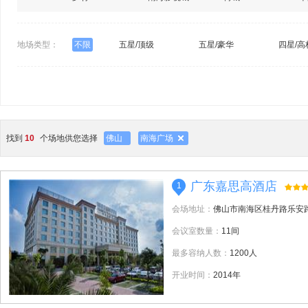
地场类型：
不限
五星/顶级
五星/豪华
四星/高
找到
10
个场地供您选择
佛山
南海广场
广东嘉思高酒店
1
会场地址：
佛山市南海区桂丹路乐安
会议室数量：
11间
最多容纳人数：
1200人
开业时间：
2014年