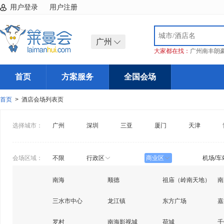
用户登录
用户注册
广州
大家都在找：
广州南丰朗
首页
方案服务
全国会场
首页
> 酒店会场列表页
选择城市：
广州
深圳
三亚
厦门
天津
会场区域：
不限
行政区
商业区
机场/车
南海
顺德
祖庙（岭南天地）
南
三水市中心
龙江镇
东方广场
嘉
罗村
南海影视城
荷城
千