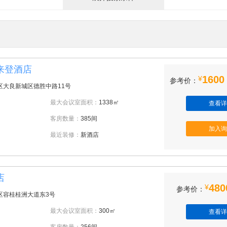
来登酒店
1600
¥
参考价：
区大良新城区德胜中路11号
最大会议室面积：
1338㎡
查看详
客房数量：
385间
加入询
最近装修：
新酒店
店
480
¥
参考价：
区容桂桂洲大道东3号
最大会议室面积：
300㎡
查看详