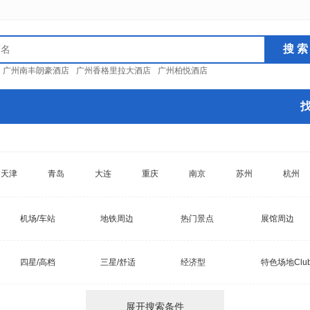
：
广州南丰朗豪酒店
广州香格里拉大酒店
广州柏悦酒店
天津
青岛
大连
重庆
南京
苏州
杭州
机场/车站
地铁周边
热门景点
展馆周边
四星/高档
三星/舒适
经济型
特色场地Clu
展开搜索条件