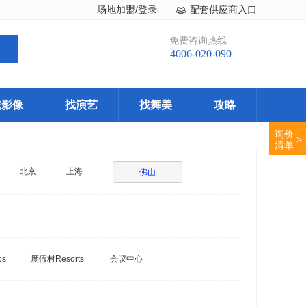
场地加盟/登录
配套供应商入口
免费咨询热线
4006-020-090
找影像
找演艺
找舞美
攻略
询价
>
清单
北京
上海
佛山
bs
度假村Resorts
会议中心