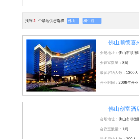
找到
2
个场地供您选择
佛山
树生桥
佛山顺德喜
1
会场地址：
佛山市顺德
会议室数量：
8间
最多容纳人数：
1300人
开业时间：
2009年开业
佛山创富酒
2
会场地址：
佛山市顺德
会议室数量：
1间