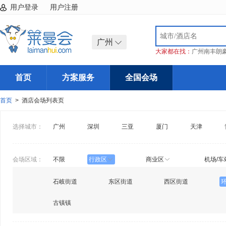
用户登录
用户注册
广州
大家都在找：
广州南丰朗
首页
方案服务
全国会场
首页
> 酒店会场列表页
选择城市：
广州
深圳
三亚
厦门
天津
会场区域：
不限
行政区
商业区
机场/车
石岐街道
东区街道
西区街道
古镇镇