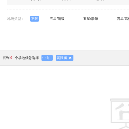
地场类型：
不限
五星/顶级
五星/豪华
四星/高
找到
0
个场地供您选择
中山
黄圃镇