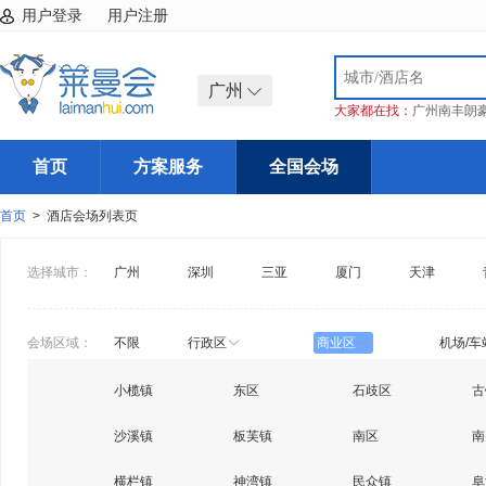
用户登录
用户注册
广州
大家都在找：
广州南丰朗
首页
方案服务
全国会场
首页
> 酒店会场列表页
选择城市：
广州
深圳
三亚
厦门
天津
会场区域：
不限
行政区
商业区
机场/车
小榄镇
东区
石歧区
古
沙溪镇
板芙镇
南区
南
横栏镇
神湾镇
民众镇
阜