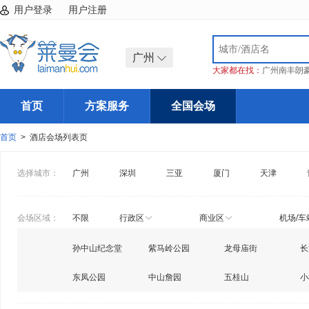
用户登录
用户注册
广州
大家都在找：
广州南丰朗
首页
方案服务
全国会场
首页
> 酒店会场列表页
选择城市：
广州
深圳
三亚
厦门
天津
会场区域：
不限
行政区
商业区
机场/车
孙中山纪念堂
紫马岭公园
龙母庙街
长
东凤公园
中山詹园
五桂山
小