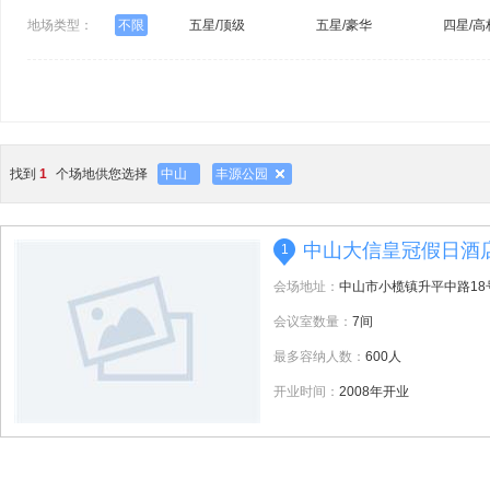
地场类型：
不限
五星/顶级
五星/豪华
四星/高
找到
1
个场地供您选择
中山
丰源公园
中山大信皇冠假日酒
1
会场地址：
中山市小榄镇升平中路18
会议室数量：
7间
最多容纳人数：
600人
开业时间：
2008年开业