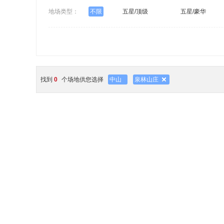
地场类型：
不限
五星/顶级
五星/豪华
找到
0
个场地供您选择
中山
泉林山庄