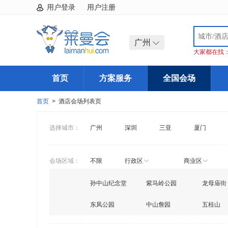
用户登录
用户注册
广州
大家都在找
首页
方案服务
全国会场
首页
> 酒店会场列表页
选择城市：
广州
深圳
三亚
厦门
会场区域：
不限
行政区
商业区
孙中山纪念堂
紫马岭公园
龙母庙街
东凤公园
中山詹园
五桂山