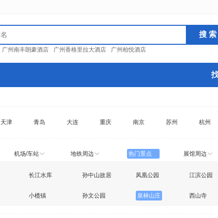
：
广州南丰朗豪酒店
广州香格里拉大酒店
广州柏悦酒店
天津
青岛
大连
重庆
南京
苏州
杭州
机场/车站
地铁周边
热门景点
展馆周边
长江水库
孙中山故居
凤凰公园
江滨公园
小榄镇
孙文公园
泉林山庄
西山寺