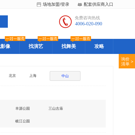
场地加盟/登录
配套供应商入口
免费咨询热线
4006-020-090
找影像
找演艺
找舞美
攻略
询价
>
清单
北京
上海
中山
丰源公园
三山古庙
岐江公园