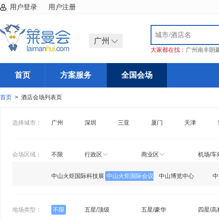
用户登录
用户注册
广州
大家都在找：
广州南丰朗
首页
方案服务
全国会场
首页
> 酒店会场列表页
选择城市：
广州
深圳
三亚
厦门
天津
会场区域：
不限
行政区
商业区
机场/车
中山火炬国际科技展
中山火炬国际会议
中山博览中心
中
览馆
中心
心
地场类型：
不限
五星/顶级
五星/豪华
四星/高