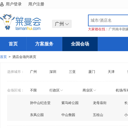
用户登录
用户注册
广州
大家都在找：
广州南丰朗
首页
方案服务
全国会场
首页
> 酒店会场列表页
选择城市：
广州
深圳
三亚
厦门
天津
会场区域：
不限
行政区
商业区
机场/车
孙中山纪念堂
紫马岭公园
龙母庙街
长
东凤公园
中山詹园
五桂山
小