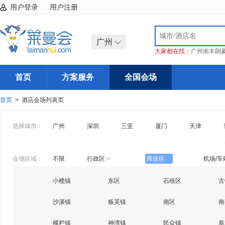
用户登录
用户注册
广州
大家都在找：
广州南丰朗
首页
方案服务
全国会场
首页
> 酒店会场列表页
选择城市：
广州
深圳
三亚
厦门
天津
会场区域：
不限
行政区
商业区
机场/车
小榄镇
东区
石歧区
古
沙溪镇
板芙镇
南区
南
横栏镇
神湾镇
民众镇
阜