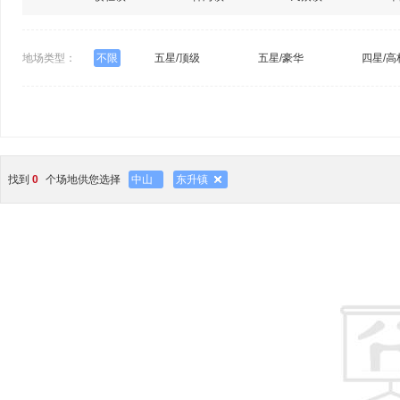
地场类型：
不限
五星/顶级
五星/豪华
四星/高
找到
0
个场地供您选择
中山
东升镇