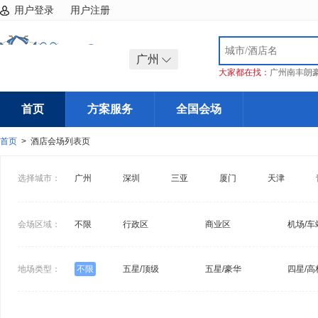
用户登录
用户注册
广州
大家都在找：
广州南丰朗
首页
方案服务
全国会场
首页
> 酒店会场列表页
选择城市：
广州
深圳
三亚
厦门
天津
会场区域：
不限
行政区
商业区
机场/车
地场类型：
不限
五星/顶级
五星/豪华
四星/高