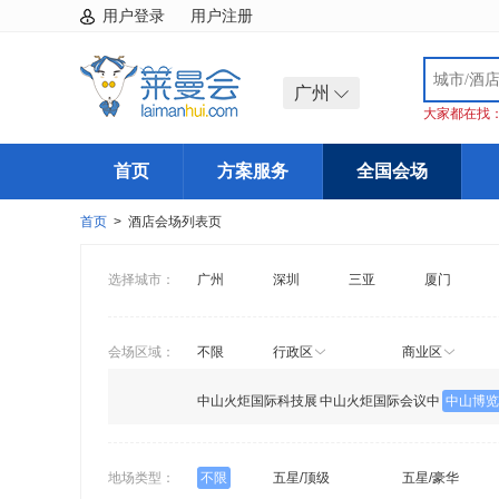
用户登录
用户注册
广州
大家都在找
首页
方案服务
全国会场
首页
> 酒店会场列表页
选择城市：
广州
深圳
三亚
厦门
会场区域：
不限
行政区
商业区
中山火炬国际科技展
中山火炬国际会议中
中山博览
览馆
心
地场类型：
不限
五星/顶级
五星/豪华