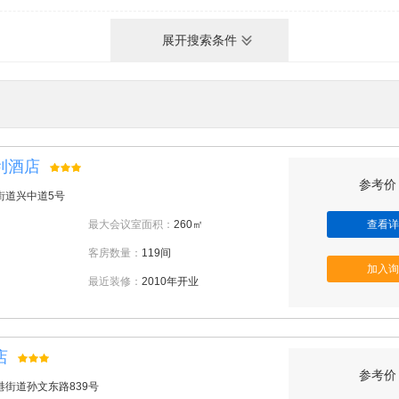
展开搜索条件
利酒店
参考价：
街道兴中道5号
最大会议室面积：
260㎡
查看详
客房数量：
119间
加入询
最近装修：
2010年开业
店
参考价：
港街道孙文东路839号