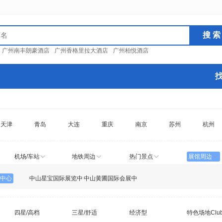
：
广州南丰朗豪酒店
广州香格里拉大酒店
广州柏悦酒店
天津
青岛
大连
重庆
南京
苏州
杭州
机场/车站
地铁周边
热门景点
展馆周边
中心
中山星宝国际展览中
中山黄圃国际会展中
心
心
四星/高档
三星/舒适
经济型
特色场地Clu