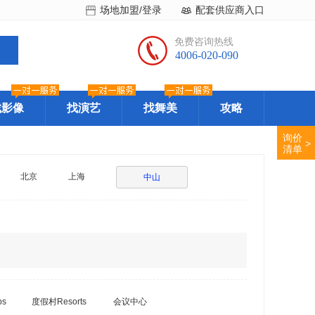
场地加盟/登录
配套供应商入口
免费咨询热线
4006-020-090
找影像
找演艺
找舞美
攻略
询价
>
清单
北京
上海
中山
bs
度假村Resorts
会议中心