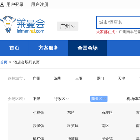
用户登录
用户注册
广州
大家都在找：
广州南丰朗
首页
方案服务
全国会场
首页
> 酒店会场列表页
选择城市：
广州
深圳
三亚
厦门
天津
会场区域：
不限
行政区
商业区
机场/车
小榄镇
东区
石歧区
古
沙溪镇
板芙镇
南区
南
横栏镇
神湾镇
民众镇
阜