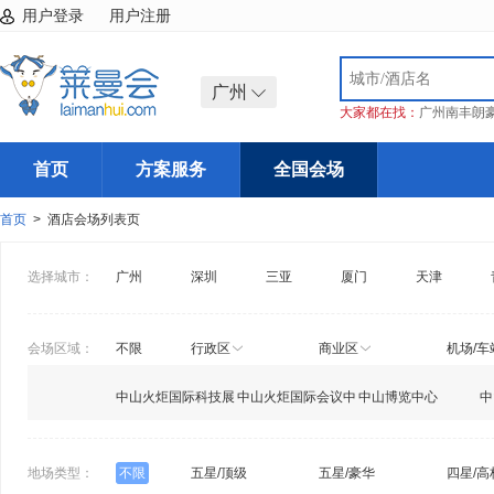
用户登录
用户注册
广州
大家都在找：
广州南丰朗
首页
方案服务
全国会场
首页
> 酒店会场列表页
选择城市：
广州
深圳
三亚
厦门
天津
会场区域：
不限
行政区
商业区
机场/车
中山火炬国际科技展
中山火炬国际会议中
中山博览中心
中
览馆
心
心
地场类型：
不限
五星/顶级
五星/豪华
四星/高