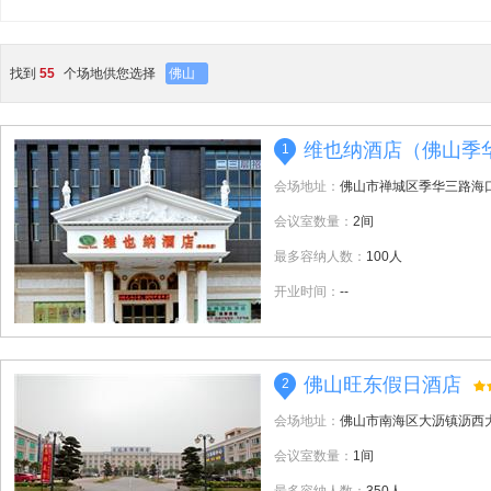
找到
55
个场地供您选择
佛山
维也纳酒店（佛山季
1
会场地址：
佛山市禅城区季华三路海
会议室数量：
2间
最多容纳人数：
100人
开业时间：
--
佛山旺东假日酒店
2
会场地址：
佛山市南海区大沥镇沥西
会议室数量：
1间