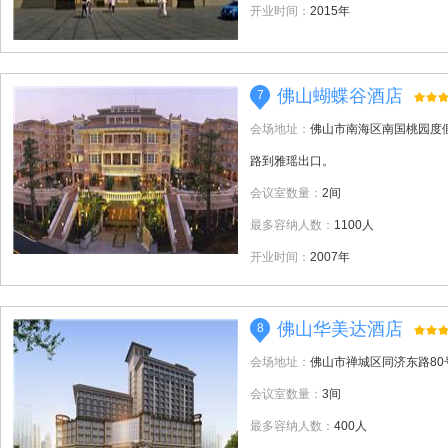
开业时间：
2015年
佛山蝴蝶谷酒店
7
会场地址：
佛山市南海区南国桃园度
路到雅瑶出口。
会议室数量：
2间
最多容纳人数：
1100人
开业时间：
2007年
佛山华美达酒店
8
会场地址：
佛山市禅城区同济东路80
会议室数量：
3间
最多容纳人数：
400人